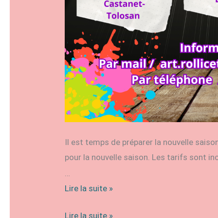
Il est temps de préparer la nouvelle saison
pour la nouvelle saison. Les tarifs sont i
…
Dossier
Lire la suite »
d’inscription
Dossier
Lire la suite »
club