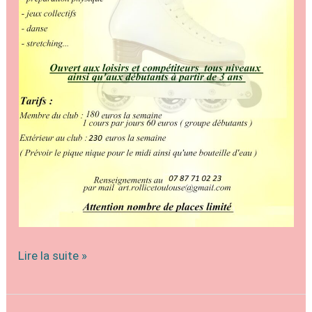
Stages
Lire la suite »
estivaux