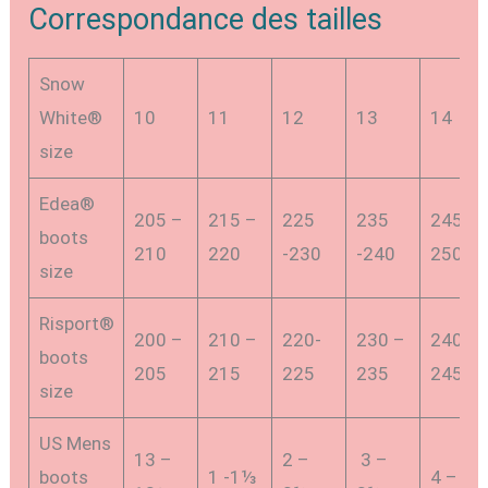
Correspondance des tailles
Snow
White®
10
11
12
13
14
size
Edea®
205 –
215 –
225
235
245 –
boots
210
220
-230
-240
250
size
Risport®
200 –
210 –
220-
230 –
240 –
boots
205
215
225
235
245
size
US Mens
13 –
2 –
3 –
boots
1 -1⅓
4 – 5