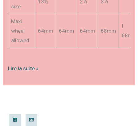
13½
2⅓
3⅓
size
Maxi
I
wheel
64mm
64mm
64mm
68mm
68mm
allowed
Correspondance
Lire la suite »
des
tailles