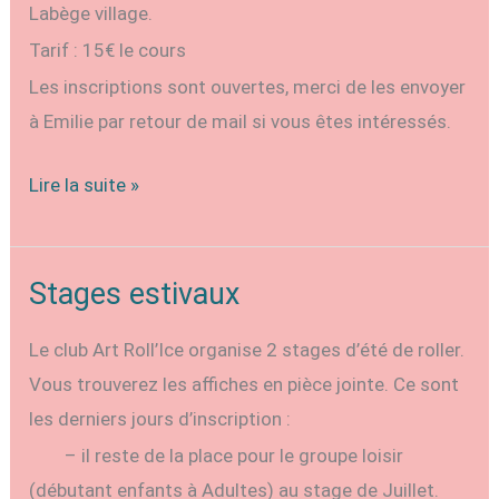
Labège village.
Tarif : 15€ le cours
Les inscriptions sont ouvertes, merci de les envoyer
à Emilie par retour de mail si vous êtes intéressés.
Vacances
Lire la suite »
scolaires
d’avril
2026
Stages estivaux
–
Le club Art Roll’Ice organise 2 stages d’été de roller.
stages
Vous trouverez les affiches en pièce jointe. Ce sont
les derniers jours d’inscription :
– il reste de la place pour le groupe loisir
(débutant enfants à Adultes) au stage de Juillet.