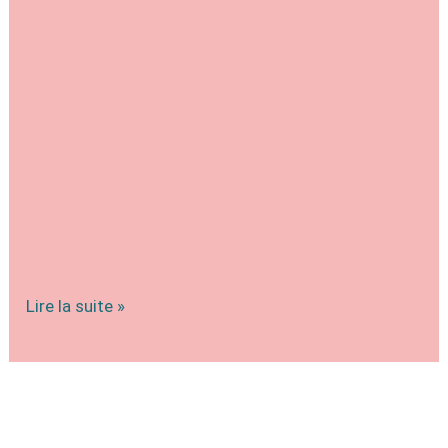
Competition
Lire la suite »
World
Open
2022