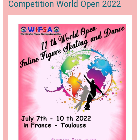
journal
Competition World Open 2022
TV
de
FR3