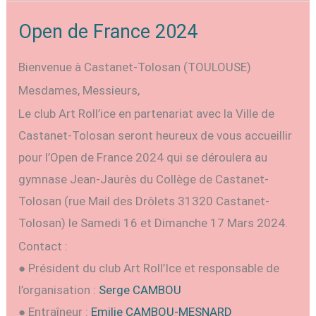
club
saison
roller
Open de France 2024
2025-
saison
2026
Bienvenue à Castanet-Tolosan (TOULOUSE)
2025-
Mesdames, Messieurs,
2026
Le club Art Roll’ice en partenariat avec la Ville de
Castanet-Tolosan seront heureux de vous accueillir
pour l’Open de France 2024 qui se déroulera au
gymnase Jean-Jaurès du Collège de Castanet-
Tolosan (rue Mail des Drôlets 31320 Castanet-
Tolosan) le Samedi 16 et Dimanche 17 Mars 2024.
Contact :
● Président du club Art Roll’Ice et responsable de
l’organisation :
Serge CAMBOU
● Entraîneur :
Emilie CAMBOU-MESNARD