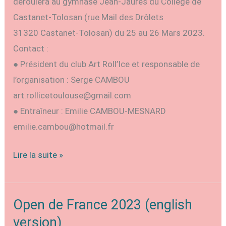
déroulera au gymnase Jean-Jaurès du Collège de
Castanet-Tolosan (rue Mail des Drôlets
31320 Castanet-Tolosan) du 25 au 26 Mars 2023.
Contact :
● Président du club Art Roll’Ice et responsable de
l’organisation : Serge CAMBOU
art.rollicetoulouse@gmail.com
● Entraîneur : Emilie CAMBOU-MESNARD
emilie.cambou@hotmail.fr
Open
Lire la suite »
de
France
2023
Open de France 2023 (english
(version
version)