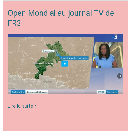
23
Open Mondial au journal TV de
FR3
Open
Lire la suite »
Mondial
au